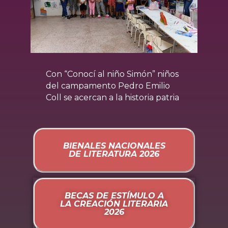
Con “Conocí al niño Simón” niños
I
del campamento Pedro Emilio
m
Coll se acercan a la historia patria
c
A
BIENALES NACIONALES
DE LITERATURA 2026
BECAS DE ESTÍMULO A
LA CREACIÓN LITERARIA
2026