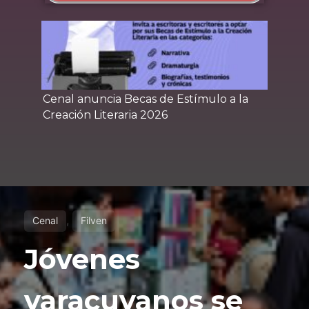
Cenal anuncia Becas de Estímulo a la
Cena
Creación Literaria 2026
Yara
,
Cenal
Filven
Jóvenes
yaracuyanos se