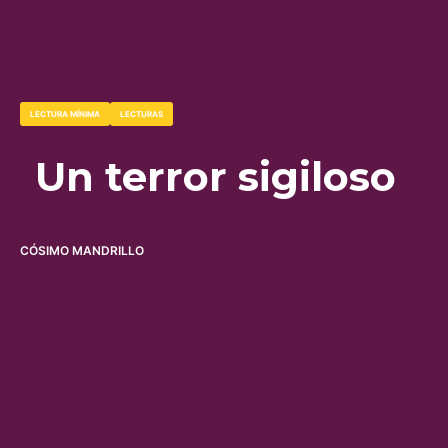
expiación hacia los
LECTURA MÍNIMA
LECTURAS
premios
Un terror sigiloso
CÓSIMO MANDRILLO
RAÚL CAZAL