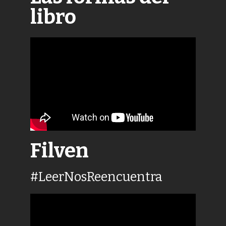
libro
Filven
#LeerNosReencuentra